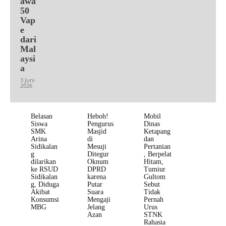
awa
50
Vap
e
dari
Mal
aysi
a
3 Juni
2026
Belasan
Heboh!
Mobil
Siswa
Pengurus
Dinas
SMK
Masjid
Ketapang
Arina
di
dan
Sidikalan
Mesuji
Pertanian
g
Ditegur
, Berpelat
dilarikan
Oknum
Hitam,
ke RSUD
DPRD
Tumiur
Sidikalan
karena
Gultom
g, Diduga
Putar
Sebut
Akibat
Suara
Tidak
Konsumsi
Mengaji
Pernah
MBG
Jelang
Urus
Azan
STNK
Rahasia