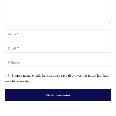
Komentar:
Na
Ema
Web
Simpan nama, email, dan situs web saya di browser ini untuk lain kali
saya berkomentar.
Facebook
X
Pinterest
WhatsApp