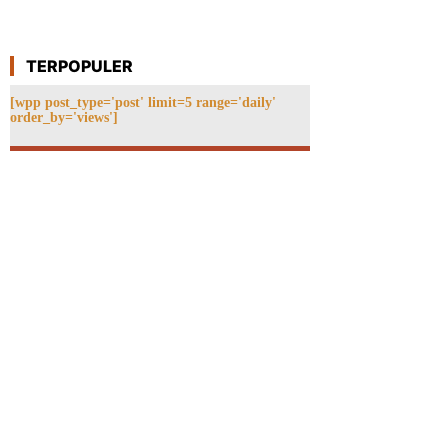
TERPOPULER
[wpp post_type='post' limit=5 range='daily'
order_by='views']