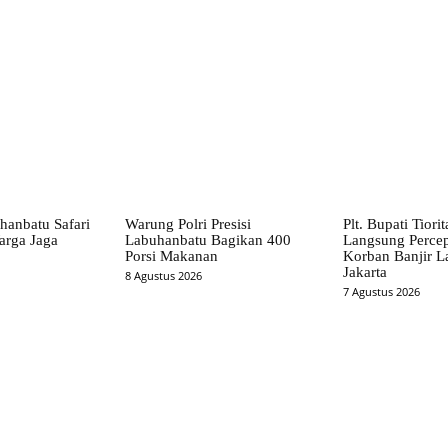
X
Pinterest
WhatsApp
hanbatu Safari
Warung Polri Presisi
Plt. Bupati Tiori
arga Jaga
Labuhanbatu Bagikan 400
Langsung Perce
Porsi Makanan
Korban Banjir L
Jakarta
8 Agustus 2026
7 Agustus 2026