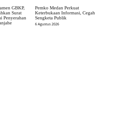
ramen GBKP,
Pemko Medan Perkuat
ahkan Surat
Keterbukaan Informasi, Cegah
i Penyerahan
Sengketa Publik
anjahe
6 Agustus 2026