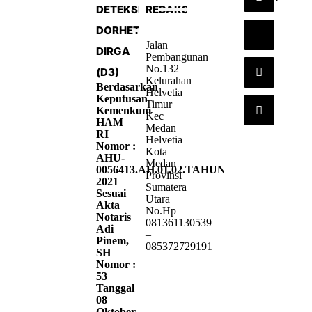
DETEKSI
REDAKSI
DORHETA
Jalan
DIRGA
Pembangunan
No.132
(D3)
Kelurahan
Berdasarkan
Helvetia
Keputusan
Timur
Kemenkum
Kec
HAM
Medan
RI
Helvetia
Nomor :
Kota
AHU-
Medan
0056413.AH.01.02.TAHUN
Provinsi
2021
Sumatera
Sesuai
Utara
Akta
No.Hp
Notaris
081361130539
Adi
–
Pinem,
085372729191
SH
Nomor :
53
Tanggal
08
Oktober