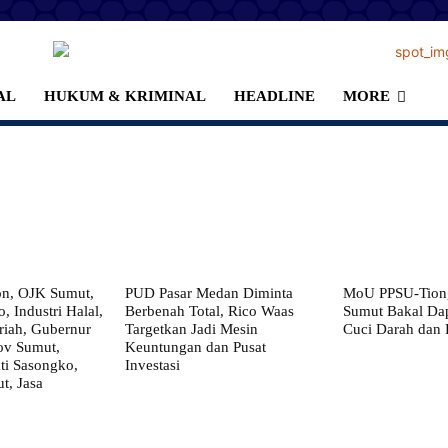
AL
HUKUM & KRIMINAL
HEADLINE
MORE
on, OJK Sumut,
PUD Pasar Medan Diminta
MoU PPSU-Tiong
, Industri Halal,
Berbenah Total, Rico Waas
Sumut Bakal Da
iah, Gubernur
Targetkan Jadi Mesin
Cuci Darah dan
ov Sumut,
Keuntungan dan Pusat
i Sasongko,
Investasi
, Jasa