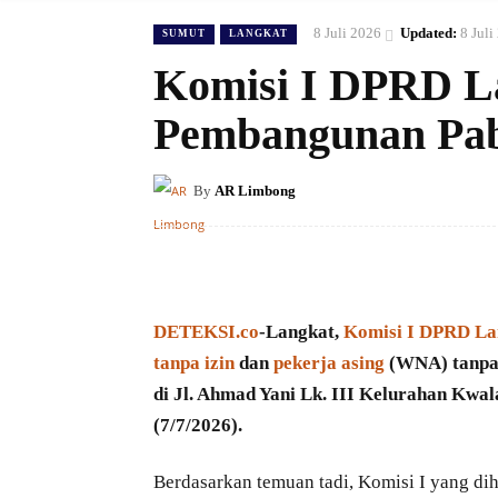
8 Juli 2026
Updated:
8 Juli
SUMUT
LANGKAT
Komisi I DPRD L
Pembangunan Pabr
By
AR Limbong
DETEKSI.co
-Langkat,
Komisi I DPRD La
tanpa izin
dan
pekerja asing
(WNA) tanpa 
di Jl. Ahmad Yani Lk. III Kelurahan Kwa
(7/7/2026).
Berdasarkan temuan tadi, Komisi I yang di