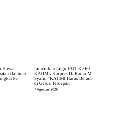
ta Kawal
Luncurkan Logo HUT Ke 60
patan Bantuan
KAHMI, Korpres H. Romo M.
angkat ke
Syafii, “KAHMI Harus Berada
di Garda Terdepan
7 Agustus 2026