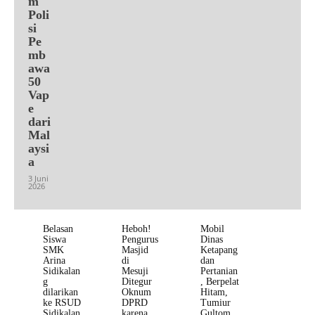
m
Poli
si
Pe
mb
awa
50
Vap
e
dari
Mal
aysi
a
3 Juni
2026
Belasan
Heboh!
Mobil
Siswa
Pengurus
Dinas
SMK
Masjid
Ketapang
Arina
di
dan
Sidikalan
Mesuji
Pertanian
g
Ditegur
, Berpelat
dilarikan
Oknum
Hitam,
ke RSUD
DPRD
Tumiur
Sidikalan
karena
Gultom