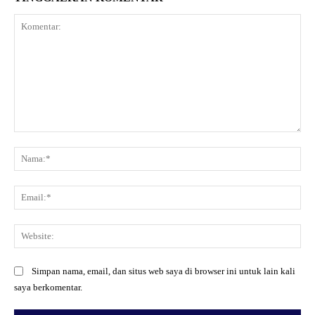
Komentar:
Na
Ema
Web
Simpan nama, email, dan situs web saya di browser ini untuk lain kali
saya berkomentar.