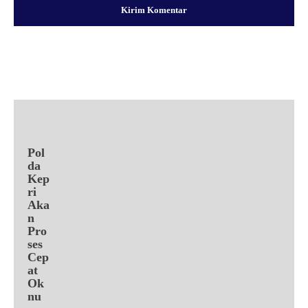
Facebook
X
Pinterest
WhatsApp
Pol
da
Kep
ri
Aka
n
Pro
ses
Cep
at
Ok
nu