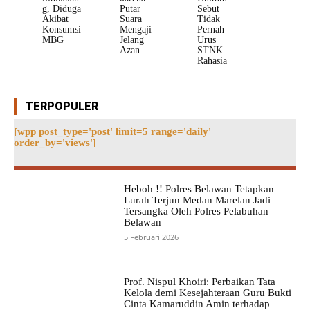
g, Diduga
Putar
Sebut
Akibat
Suara
Tidak
Konsumsi
Mengaji
Pernah
MBG
Jelang
Urus
Azan
STNK
Rahasia
TERPOPULER
[wpp post_type='post' limit=5 range='daily'
order_by='views']
Heboh !! Polres Belawan Tetapkan
Lurah Terjun Medan Marelan Jadi
Tersangka Oleh Polres Pelabuhan
Belawan
5 Februari 2026
Prof. Nispul Khoiri: Perbaikan Tata
Kelola demi Kesejahteraan Guru Bukti
Cinta Kamaruddin Amin terhadap