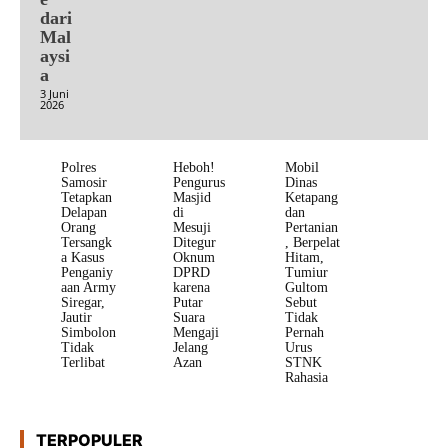
dari
Mal
aysi
a
3 Juni
2026
Polres
Heboh!
Mobil
Samosir
Pengurus
Dinas
Tetapkan
Masjid
Ketapang
Delapan
di
dan
Orang
Mesuji
Pertanian
Tersangk
Ditegur
, Berpelat
a Kasus
Oknum
Hitam,
Penganiy
DPRD
Tumiur
aan Army
karena
Gultom
Siregar,
Putar
Sebut
Jautir
Suara
Tidak
Simbolon
Mengaji
Pernah
Tidak
Jelang
Urus
Terlibat
Azan
STNK
Rahasia
TERPOPULER