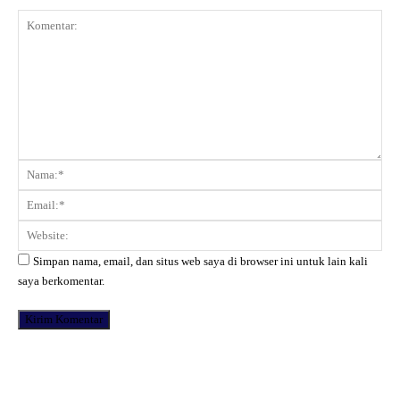
Komentar:
Na
Ema
Web
Simpan nama, email, dan situs web saya di browser ini untuk lain kali
saya berkomentar.
Facebook
X
Pinterest
WhatsApp