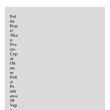
Pol
da
Kep
ri
Aka
n
Pro
ses
Cep
at
Ok
nu
m
Poli
si
Pe
mb
awa
50
Vap
e