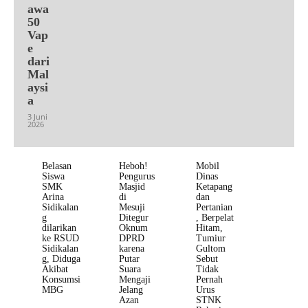
awa
50
Vap
e
dari
Mal
aysi
a
3 Juni
2026
Belasan
Heboh!
Mobil
Siswa
Pengurus
Dinas
SMK
Masjid
Ketapang
Arina
di
dan
Sidikalan
Mesuji
Pertanian
g
Ditegur
, Berpelat
dilarikan
Oknum
Hitam,
ke RSUD
DPRD
Tumiur
Sidikalan
karena
Gultom
g, Diduga
Putar
Sebut
Akibat
Suara
Tidak
Konsumsi
Mengaji
Pernah
MBG
Jelang
Urus
Azan
STNK