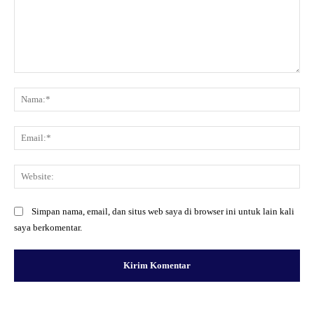
Komentar:
Na
Ema
Web
Simpan nama, email, dan situs web saya di browser ini untuk lain kali
saya berkomentar.