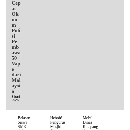
Cep
at
Ok
nu
m
Poli
si
Pe
mb
awa
50
Vap
e
dari
Mal
aysi
a
3 Juni
2026
Belasan
Heboh!
Mobil
Siswa
Pengurus
Dinas
SMK
Masjid
Ketapang