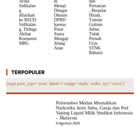
Arina
di
dan
Sidikalan
Mesuji
Pertanian
g
Ditegur
, Berpelat
dilarikan
Oknum
Hitam,
ke RSUD
DPRD
Tumiur
Sidikalan
karena
Gultom
g, Diduga
Putar
Sebut
Akibat
Suara
Tidak
Konsumsi
Mengaji
Pernah
MBG
Jelang
Urus
Azan
STNK
Rahasia
TERPOPULER
[wpp post_type='post' limit=5 range='daily' order_by='views']
Polrestabes Medan Musnahkan
Narkotika Jenis Sabu, Ganja dan Pod
Vaping Liquid Milik Sindikat Indonesia
– Malaysia
6 Agustus 2026