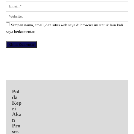
Ema
Web
Simpan nama, email, dan situs web saya di browser ini untuk lain kali
saya berkomentar.
Facebook
X
Pinterest
WhatsApp
Pol
da
Kep
ri
Aka
n
Pro
ses