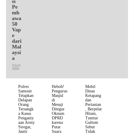
si
Pe
mb
awa
50
Vap
e
dari
Mal
aysi
a
3 Juni
2026
Polres
Heboh!
Mobil
Samosir
Pengurus
Dinas
Tetapkan
Masjid
Ketapang
Delapan
di
dan
Orang
Mesuji
Pertanian
Tersangk
Ditegur
, Berpelat
a Kasus
Oknum
Hitam,
Penganiy
DPRD
Tumiur
aan Army
karena
Gultom
Siregar,
Putar
Sebut
Jautir
Suara
Tidak