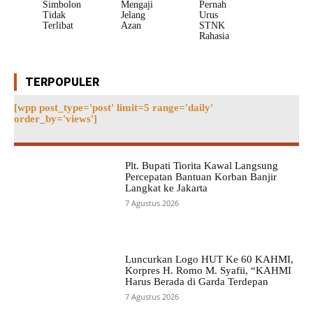
Simbolon
Mengaji
Pernah
Tidak
Jelang
Urus
Terlibat
Azan
STNK
Rahasia
TERPOPULER
[wpp post_type='post' limit=5 range='daily'
order_by='views']
Plt. Bupati Tiorita Kawal Langsung
Percepatan Bantuan Korban Banjir
Langkat ke Jakarta
7 Agustus 2026
Luncurkan Logo HUT Ke 60 KAHMI,
Korpres H. Romo M. Syafii, “KAHMI
Harus Berada di Garda Terdepan
7 Agustus 2026