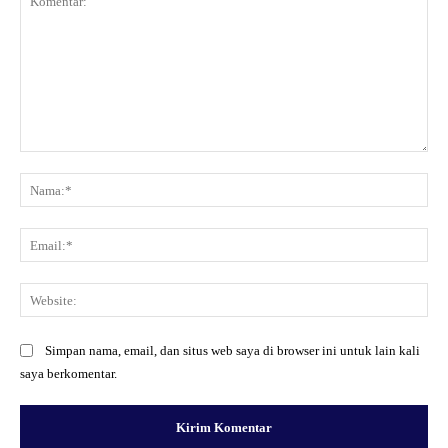
Komentar:
Na
Ema
Web
Simpan nama, email, dan situs web saya di browser ini untuk lain kali
saya berkomentar.