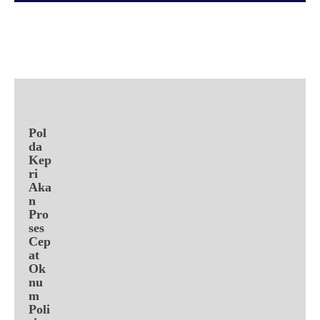
Facebook
X
Pinterest
WhatsApp
Pol
da
Kep
ri
Aka
n
Pro
ses
Cep
at
Ok
nu
m
Poli