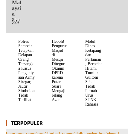
Mal
aysi
a
3 Juni
2026
Polres
Heboh!
Mobil
Samosir
Pengurus
Dinas
Tetapkan
Masjid
Ketapang
Delapan
di
dan
Orang
Mesuji
Pertanian
Tersangk
Ditegur
, Berpelat
a Kasus
Oknum
Hitam,
Penganiy
DPRD
Tumiur
aan Army
karena
Gultom
Siregar,
Putar
Sebut
Jautir
Suara
Tidak
Simbolon
Mengaji
Pernah
Tidak
Jelang
Urus
Terlibat
Azan
STNK
Rahasia
TERPOPULER
[wpp post_type='post' limit=5 range='daily' order_by='views']