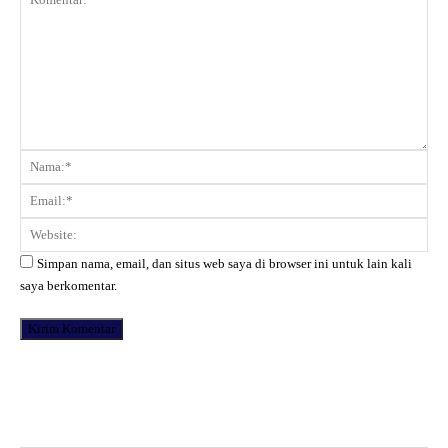
Komentar:
Na
Ema
Web
Simpan nama, email, dan situs web saya di browser ini untuk lain kali
saya berkomentar.
Facebook
X
Pinterest
WhatsApp