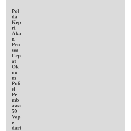
Pol
da
Kep
ri
Aka
n
Pro
ses
Cep
at
Ok
nu
m
Poli
si
Pe
mb
awa
50
Vap
e
dari