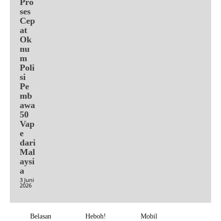
Pro
ses
Cep
at
Ok
nu
m
Poli
si
Pe
mb
awa
50
Vap
e
dari
Mal
aysi
a
3 Juni
2026
Belasan
Heboh!
Mobil