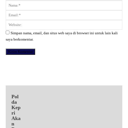
Komentar:
Na
Ema
Web
Simpan nama, email, dan situs web saya di browser ini untuk lain kali
saya berkomentar.
Facebook
X
Pinterest
WhatsApp
Pol
da
Kep
ri
Aka
n