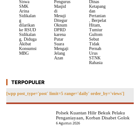
Siswa
Pengurus
Dinas
SMK
Masjid
Ketapang
Arina
di
dan
Sidikalan
Mesuji
Pertanian
g
Ditegur
, Berpelat
dilarikan
Oknum
Hitam,
ke RSUD
DPRD
Tumiur
Sidikalan
karena
Gultom
g, Diduga
Putar
Sebut
Akibat
Suara
Tidak
Konsumsi
Mengaji
Pernah
MBG
Jelang
Urus
Azan
STNK
Rahasia
TERPOPULER
[wpp post_type='post' limit=5 range='daily' order_by='views']
Polsek Kuantan Hilir Bekuk Pelaku
Penganiayaan, Korban Disabet Golok
6 Agustus 2026