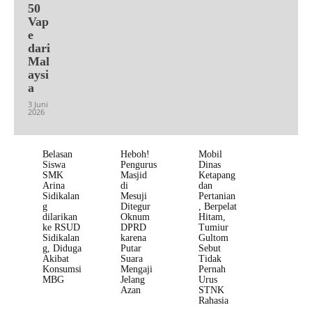
50
Vap
e
dari
Mal
aysi
a
3 Juni
2026
Belasan
Heboh!
Mobil
Siswa
Pengurus
Dinas
SMK
Masjid
Ketapang
Arina
di
dan
Sidikalan
Mesuji
Pertanian
g
Ditegur
, Berpelat
dilarikan
Oknum
Hitam,
ke RSUD
DPRD
Tumiur
Sidikalan
karena
Gultom
g, Diduga
Putar
Sebut
Akibat
Suara
Tidak
Konsumsi
Mengaji
Pernah
MBG
Jelang
Urus
Azan
STNK
Rahasia