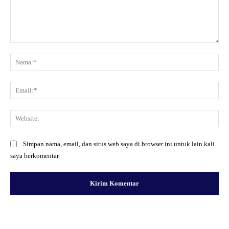
Komentar:
Na
Ema
Web
Simpan nama, email, dan situs web saya di browser ini untuk lain kali
saya berkomentar.
Facebook
X
Pinterest
WhatsApp