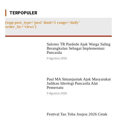
TERPOPULER
[wpp post_type='post' limit=5 range='daily'
order_by='views']
Salomo TR Pardede Ajak Warga Saling
Berangkulan Sebagai Implementasi
Pancasila
9 Agustus 2026
Paul MA Simanjuntak Ajak Masyarakat
Jadikan Ideologi Pancasila Alat
Pemersatu
9 Agustus 2026
Festival Tao Toba Joujou 2026 Cetak