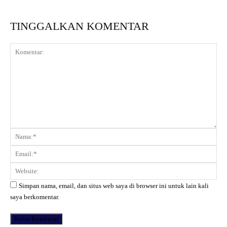
TINGGALKAN KOMENTAR
Komentar:
Na
Ema
Web
Simpan nama, email, dan situs web saya di browser ini untuk lain kali
saya berkomentar.