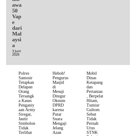
awa
50
Vap
e
dari
Mal
aysi
a
3 Juni
2026
Polres
Heboh!
Mobil
Samosir
Pengurus
Dinas
Tetapkan
Masjid
Ketapang
Delapan
di
dan
Orang
Mesuji
Pertanian
Tersangk
Ditegur
, Berpelat
a Kasus
Oknum
Hitam,
Penganiy
DPRD
Tumiur
aan Army
karena
Gultom
Siregar,
Putar
Sebut
Jautir
Suara
Tidak
Simbolon
Mengaji
Pernah
Tidak
Jelang
Urus
Terlibat
Azan
STNK