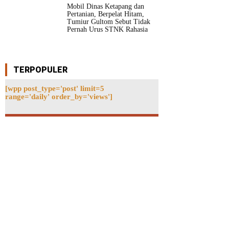
Mobil Dinas Ketapang dan
Pertanian, Berpelat Hitam,
Tumiur Gultom Sebut Tidak
Pernah Urus STNK Rahasia
TERPOPULER
[wpp post_type='post' limit=5
range='daily' order_by='views']