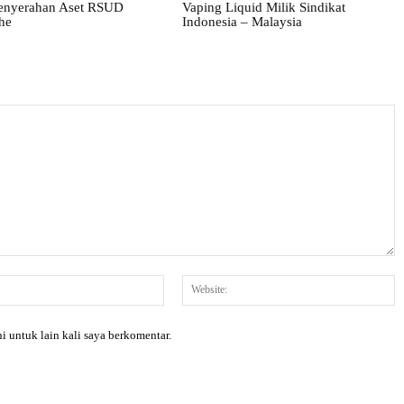
enyerahan Aset RSUD
Vaping Liquid Milik Sindikat
he
Indonesia – Malaysia
Email:*
W
i untuk lain kali saya berkomentar.