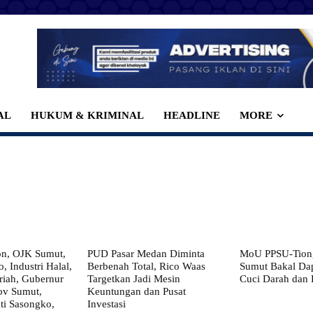
AL
HUKUM & KRIMINAL
HEADLINE
MORE
on, OJK Sumut,
PUD Pasar Medan Diminta
MoU PPSU-Tiong
, Industri Halal,
Berbenah Total, Rico Waas
Sumut Bakal Da
iah, Gubernur
Targetkan Jadi Mesin
Cuci Darah dan
ov Sumut,
Keuntungan dan Pusat
i Sasongko,
Investasi