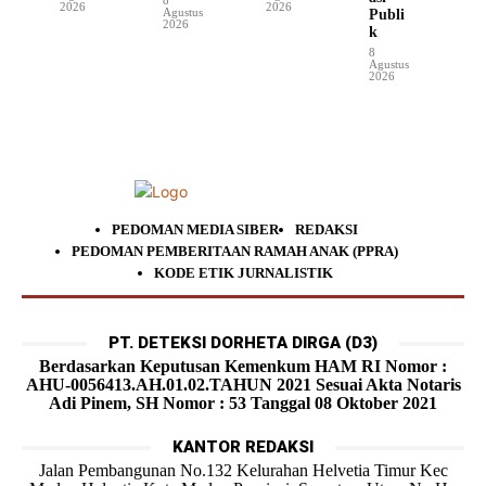
2026
2026
Agustus
Publi
2026
k
8
Agustus
2026
PEDOMAN MEDIA SIBER
REDAKSI
PEDOMAN PEMBERITAAN RAMAH ANAK (PPRA)
KODE ETIK JURNALISTIK
PT. DETEKSI DORHETA DIRGA (D3)
Berdasarkan Keputusan Kemenkum HAM RI Nomor :
AHU-0056413.AH.01.02.TAHUN 2021 Sesuai Akta Notaris
Adi Pinem, SH Nomor : 53 Tanggal 08 Oktober 2021
KANTOR REDAKSI
Jalan Pembangunan No.132 Kelurahan Helvetia Timur Kec