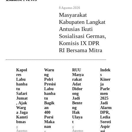
8 Agustus 2026
Masyarakat
Kabupaten Langkat
Antusias Ikuti
Sosialisasi Germas,
Komisis IX DPR
RI Bersama Mitra
Kapol
Waru
RUU
Indek
res
ng
Masya
s
Labu
Polri
rakat
Kiner
hanba
Presisi
Adat
ja
tu
Labu
Didor
Parle
Safari
hanba
ong
men
Jumat
tu
Jadi
2025
, Ajak
Bagik
Bente
Jadi
Warg
an
ng
Alarm
a Jaga
400
Hak
DPR,
Kamti
Porsi
Ulaya
Ledia
bmas
Maka
t
Soroti
nan
Aspir
8
8
Agustus
Agustus
asi
8