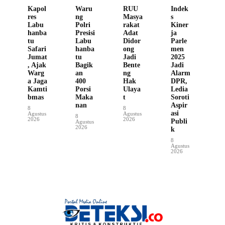
Kapol
Waru
RUU
Indek
res
ng
Masya
s
Labu
Polri
rakat
Kiner
hanba
Presisi
Adat
ja
tu
Labu
Didor
Parle
Safari
hanba
ong
men
Jumat
tu
Jadi
2025
, Ajak
Bagik
Bente
Jadi
Warg
an
ng
Alarm
a Jaga
400
Hak
DPR,
Kamti
Porsi
Ulaya
Ledia
bmas
Maka
t
Soroti
nan
Aspir
8
8
asi
Agustus
Agustus
8
2026
2026
Publi
Agustus
2026
k
8
Agustus
2026