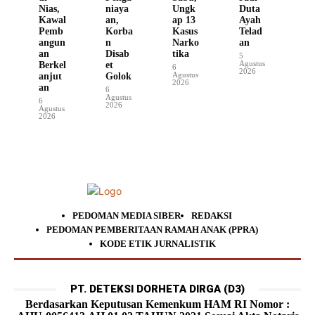
Nias,
niaya
Ungk
Duta
Kawal
an,
ap 13
Ayah
Pemb
Korba
Kasus
Telad
angun
n
Narko
an
an
Disab
tika
5
Agustus
Berkel
et
6
2026
Agustus
anjut
Golok
2026
an
6
Agustus
6
2026
Agustus
2026
PEDOMAN MEDIA SIBER
REDAKSI
PEDOMAN PEMBERITAAN RAMAH ANAK (PPRA)
KODE ETIK JURNALISTIK
PT. DETEKSI DORHETA DIRGA (D3)
Berdasarkan Keputusan Kemenkum HAM RI Nomor :