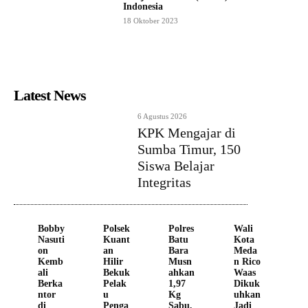
Indonesia
18 Oktober 2023
Latest News
6 Agustus 2026
KPK Mengajar di
Sumba Timur, 150
Siswa Belajar
Integritas
Bobby
Polsek
Polres
Wali
Nasuti
Kuant
Batu
Kota
on
an
Bara
Meda
Kemb
Hilir
Musn
n Rico
ali
Bekuk
ahkan
Waas
Berka
Pelak
1,97
Dikuk
ntor
u
Kg
uhkan
di
Penga
Sabu,
Jadi