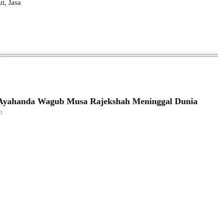
, Jasa
 Ayahanda Wagub Musa Rajekshah Meninggal Dunia
21