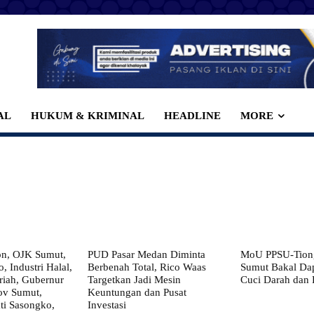
AL
HUKUM & KRIMINAL
HEADLINE
MORE
on, OJK Sumut,
PUD Pasar Medan Diminta
MoU PPSU-Tiong
, Industri Halal,
Berbenah Total, Rico Waas
Sumut Bakal Da
iah, Gubernur
Targetkan Jadi Mesin
Cuci Darah dan
ov Sumut,
Keuntungan dan Pusat
i Sasongko,
Investasi