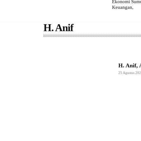
Ekonomi Sumut
Keuangan,
H. Anif
H. Anif,
25 Agustus 20