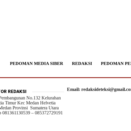
PEDOMAN MEDIA SIBER
REDAKSI
PEDOMAN PE
Email: redaksideteksi@gmail.c
OR REDAKSI
 Pembangunan No.132 Kelurahan
tia Timur Kec Medan Helvetia
Medan Provinsi Sumatera Utara
 081361130539 – 085372729191