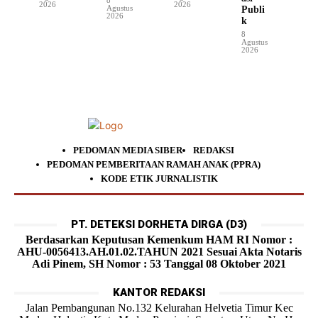
2026
2026
Agustus
Publi
2026
k
8
Agustus
2026
PEDOMAN MEDIA SIBER
REDAKSI
PEDOMAN PEMBERITAAN RAMAH ANAK (PPRA)
KODE ETIK JURNALISTIK
PT. DETEKSI DORHETA DIRGA (D3)
Berdasarkan Keputusan Kemenkum HAM RI Nomor :
AHU-0056413.AH.01.02.TAHUN 2021 Sesuai Akta Notaris
Adi Pinem, SH Nomor : 53 Tanggal 08 Oktober 2021
KANTOR REDAKSI
Jalan Pembangunan No.132 Kelurahan Helvetia Timur Kec