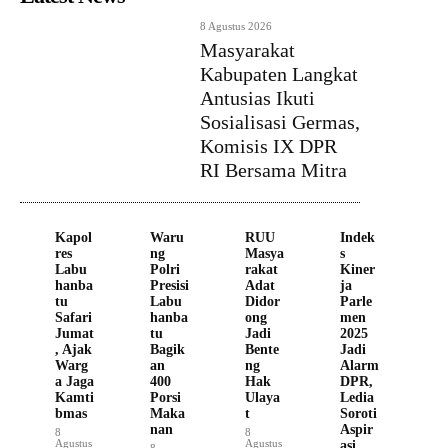
8 Agustus 2026
Masyarakat
Kabupaten Langkat
Antusias Ikuti
Sosialisasi Germas,
Komisis IX DPR
RI Bersama Mitra
Kapol
Waru
RUU
Indek
res
ng
Masya
s
Labu
Polri
rakat
Kiner
hanba
Presisi
Adat
ja
tu
Labu
Didor
Parle
Safari
hanba
ong
men
Jumat
tu
Jadi
2025
, Ajak
Bagik
Bente
Jadi
Warg
an
ng
Alarm
a Jaga
400
Hak
DPR,
Kamti
Porsi
Ulaya
Ledia
bmas
Maka
t
Soroti
nan
Aspir
8
8
Agustus
Agustus
asi
8