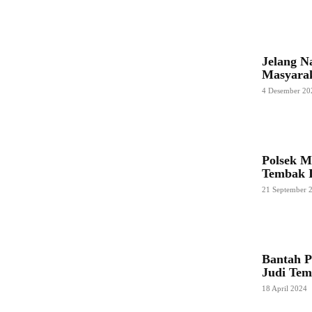
Jelang N
Masyara
4 Desember 20
Polsek 
Tembak 
21 September 
Bantah P
Judi Tem
18 April 2024