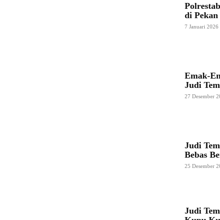
Polresta
di Pekan
7 Januari 2026
Emak-Em
Judi Tem
27 Desember 2
Judi Tem
Bebas Be
25 Desember 2
Judi Tem
Kupu Kua