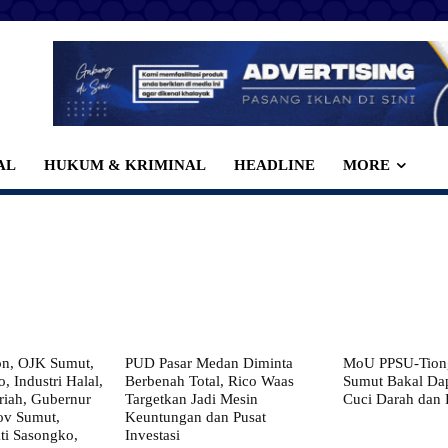
AL
HUKUM & KRIMINAL
HEADLINE
MORE
on, OJK Sumut,
PUD Pasar Medan Diminta
MoU PPSU-Tiong
, Industri Halal,
Berbenah Total, Rico Waas
Sumut Bakal Da
iah, Gubernur
Targetkan Jadi Mesin
Cuci Darah dan
ov Sumut,
Keuntungan dan Pusat
i Sasongko,
Investasi