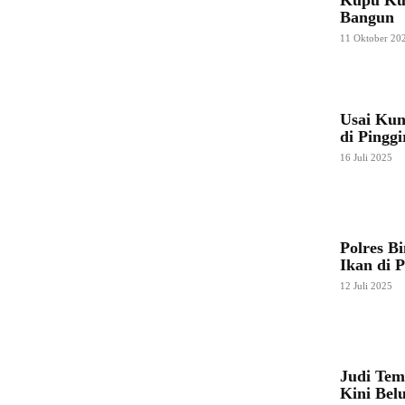
Bangun
11 Oktober 20
Usai Kun
di Pingg
16 Juli 2025
Polres B
Ikan di 
12 Juli 2025
Judi Tem
Kini Bel