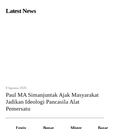
Latest News
9 Agustus 2026
Paul MA Simanjuntak Ajak Masyarakat
Jadikan Ideologi Pancasila Alat
Pemersatu
Festiv
Bupat
Mister
Bazar