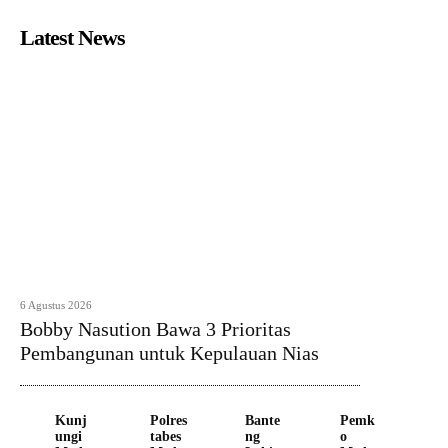
Latest News
6 Agustus 2026
Bobby Nasution Bawa 3 Prioritas
Pembangunan untuk Kepulauan Nias
Kunj
Polres
Bante
Pemk
ungi
tabes
ng
o