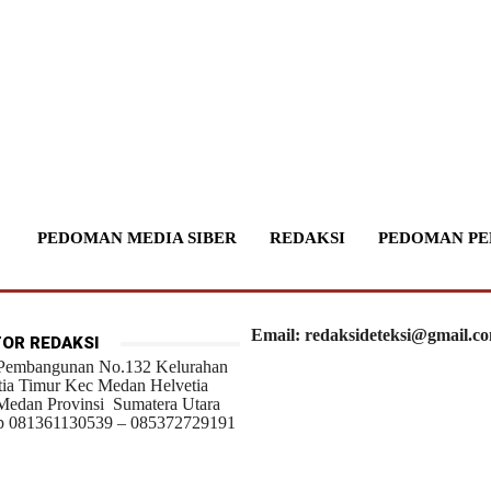
PEDOMAN MEDIA SIBER
REDAKSI
PEDOMAN PE
Email: redaksideteksi@gmail.c
OR REDAKSI
 Pembangunan No.132 Kelurahan
tia Timur Kec Medan Helvetia
Medan Provinsi Sumatera Utara
 081361130539 – 085372729191