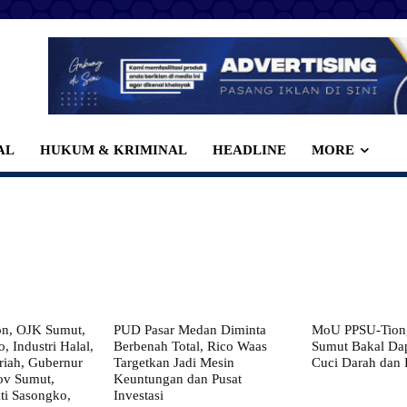
AL
HUKUM & KRIMINAL
HEADLINE
MORE
on, OJK Sumut,
PUD Pasar Medan Diminta
MoU PPSU-Tiong
, Industri Halal,
Berbenah Total, Rico Waas
Sumut Bakal Da
iah, Gubernur
Targetkan Jadi Mesin
Cuci Darah dan
ov Sumut,
Keuntungan dan Pusat
i Sasongko,
Investasi