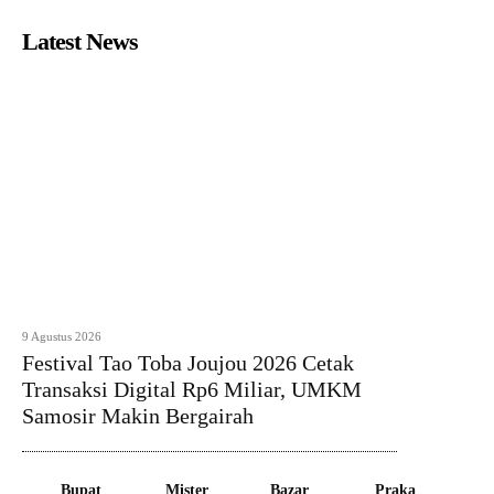
Latest News
9 Agustus 2026
Festival Tao Toba Joujou 2026 Cetak
Transaksi Digital Rp6 Miliar, UMKM
Samosir Makin Bergairah
Bupat
Mister
Bazar
Praka