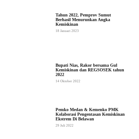
Tahun 2022, Pemprov Sumut
Berhasil Menurunkan Angka
Kemiskinan
18 Januari 2023
Bupati Nias, Rakor bersama Gul
Kemiskinan dan REGSOSEK tahun
2022
14 Oktober 2022
Pemko Medan & Kemenko PMK
Kolaborasi Pengentasan Kemiskinan
Ekstrem Di Belawan
29 Juli 2022