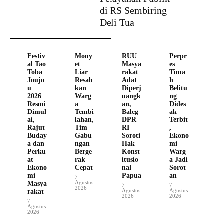
di RS Sembiring
Deli Tua
Festiv
Mony
RUU
Perpr
al Tao
et
Masya
es
Toba
Liar
rakat
Tima
Joujo
Resah
Adat
h
u
kan
Diperj
Belitu
2026
Warg
uangk
ng
Resmi
a
an,
Dides
Dimul
Tembi
Baleg
ak
ai,
lahan,
DPR
Terbit
Rajut
Tim
RI
,
Buday
Gabu
Soroti
Ekono
a dan
ngan
Hak
mi
Perku
Berge
Konst
Warg
at
rak
itusio
a Jadi
Ekono
Cepat
nal
Sorot
mi
Papua
an
7
Agustus
Masya
7
7
2026
Agustus
Agustus
rakat
2026
2026
7
Agustus
2026