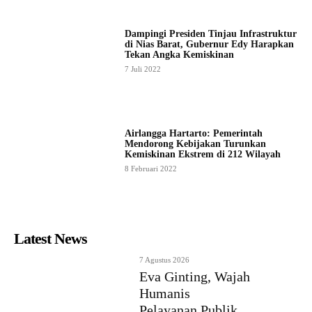
Dampingi Presiden Tinjau Infrastruktur
di Nias Barat, Gubernur Edy Harapkan
Tekan Angka Kemiskinan
7 Juli 2022
Airlangga Hartarto: Pemerintah
Mendorong Kebijakan Turunkan
Kemiskinan Ekstrem di 212 Wilayah
8 Februari 2022
Latest News
7 Agustus 2026
Eva Ginting, Wajah
Humanis
Pelayanan Publik