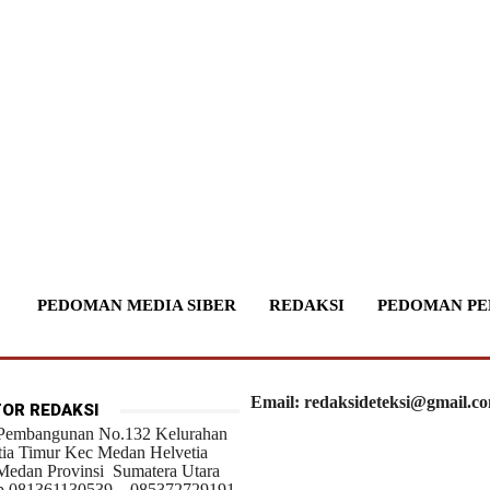
PEDOMAN MEDIA SIBER
REDAKSI
PEDOMAN PE
Email: redaksideteksi@gmail.c
OR REDAKSI
 Pembangunan No.132 Kelurahan
tia Timur Kec Medan Helvetia
Medan Provinsi Sumatera Utara
 081361130539 – 085372729191