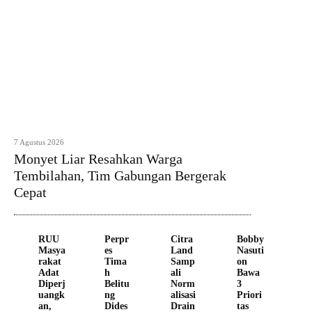
7 Agustus 2026
Monyet Liar Resahkan Warga
Tembilahan, Tim Gabungan Bergerak
Cepat
RUU
Perpr
Citra
Bobby
Masya
es
Land
Nasuti
rakat
Tima
Samp
on
Adat
h
ali
Bawa
Diperj
Belitu
Norm
3
uangk
ng
alisasi
Priori
an,
Dides
Drain
tas