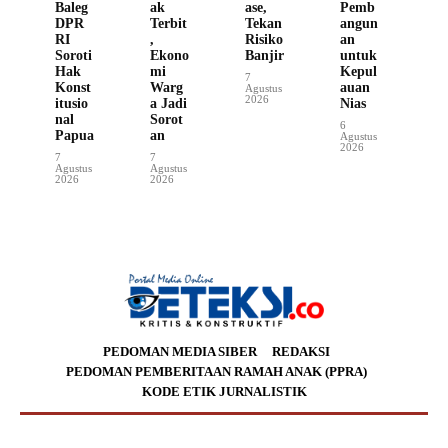
Baleg
ak
ase,
Pemb
DPR
Terbit
Tekan
angun
RI
,
Risiko
an
Soroti
Ekono
Banjir
untuk
Hak
mi
Kepul
7
Konst
Warg
auan
Agustus
2026
itusio
a Jadi
Nias
nal
Sorot
6
Papua
an
Agustus
2026
7
7
Agustus
Agustus
2026
2026
PEDOMAN MEDIA SIBER
REDAKSI
PEDOMAN PEMBERITAAN RAMAH ANAK (PPRA)
KODE ETIK JURNALISTIK