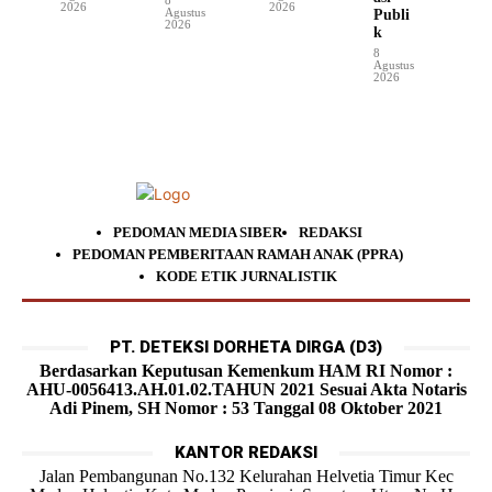
2026
2026
Agustus
Publi
2026
k
8
Agustus
2026
PEDOMAN MEDIA SIBER
REDAKSI
PEDOMAN PEMBERITAAN RAMAH ANAK (PPRA)
KODE ETIK JURNALISTIK
PT. DETEKSI DORHETA DIRGA (D3)
Berdasarkan Keputusan Kemenkum HAM RI Nomor :
AHU-0056413.AH.01.02.TAHUN 2021 Sesuai Akta Notaris
Adi Pinem, SH Nomor : 53 Tanggal 08 Oktober 2021
KANTOR REDAKSI
Jalan Pembangunan No.132 Kelurahan Helvetia Timur Kec