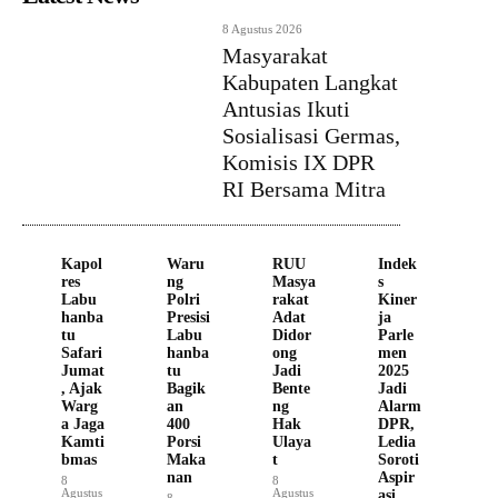
8 Agustus 2026
Masyarakat
Kabupaten Langkat
Antusias Ikuti
Sosialisasi Germas,
Komisis IX DPR
RI Bersama Mitra
Kapol
Waru
RUU
Indek
res
ng
Masya
s
Labu
Polri
rakat
Kiner
hanba
Presisi
Adat
ja
tu
Labu
Didor
Parle
Safari
hanba
ong
men
Jumat
tu
Jadi
2025
, Ajak
Bagik
Bente
Jadi
Warg
an
ng
Alarm
a Jaga
400
Hak
DPR,
Kamti
Porsi
Ulaya
Ledia
bmas
Maka
t
Soroti
nan
Aspir
8
8
Agustus
Agustus
asi
8