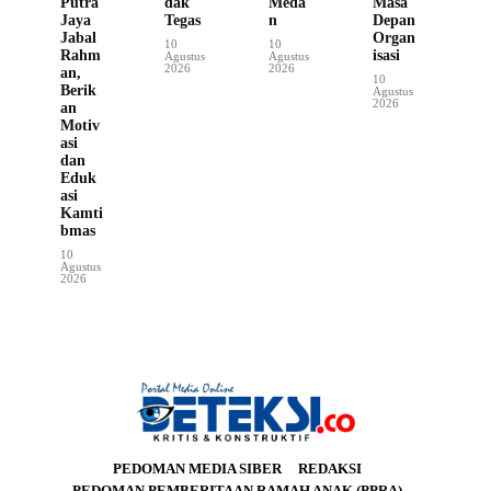
Putra
dak
Meda
Masa
Jaya
Tegas
n
Depan
Jabal
Organ
10
10
Rahm
isasi
Agustus
Agustus
2026
2026
an,
10
Berik
Agustus
2026
an
Motiv
asi
dan
Eduk
asi
Kamti
bmas
10
Agustus
2026
PEDOMAN MEDIA SIBER
REDAKSI
PEDOMAN PEMBERITAAN RAMAH ANAK (PPRA)