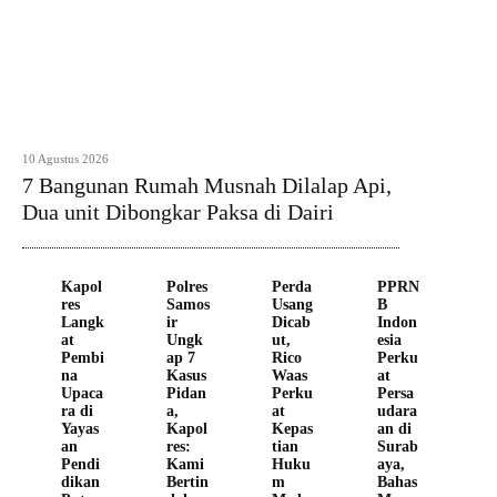
10 Agustus 2026
7 Bangunan Rumah Musnah Dilalap Api,
Dua unit Dibongkar Paksa di Dairi
Kapol
Polres
Perda
PPRN
res
Samos
Usang
B
Langk
ir
Dicab
Indon
at
Ungk
ut,
esia
Pembi
ap 7
Rico
Perku
na
Kasus
Waas
at
Upaca
Pidan
Perku
Persa
ra di
a,
at
udara
Yayas
Kapol
Kepas
an di
an
res:
tian
Surab
Pendi
Kami
Huku
aya,
dikan
Bertin
m
Bahas