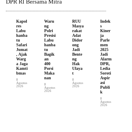
DPR RI Bersama Mitra
Kapol
Waru
RUU
Indek
res
ng
Masya
s
Labu
Polri
rakat
Kiner
hanba
Presisi
Adat
ja
tu
Labu
Didor
Parle
Safari
hanba
ong
men
Jumat
tu
Jadi
2025
, Ajak
Bagik
Bente
Jadi
Warg
an
ng
Alarm
a Jaga
400
Hak
DPR,
Kamti
Porsi
Ulaya
Ledia
bmas
Maka
t
Soroti
nan
Aspir
8
8
asi
Agustus
Agustus
8
2026
2026
Publi
Agustus
2026
k
8
Agustus
2026