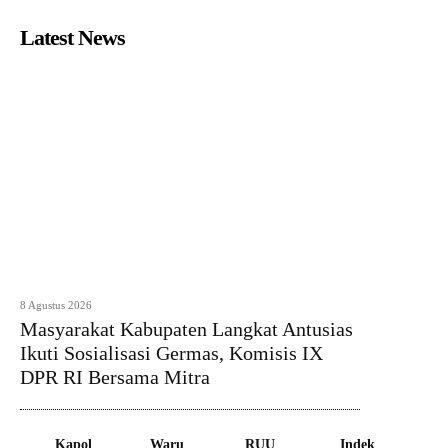
Latest News
8 Agustus 2026
Masyarakat Kabupaten Langkat Antusias
Ikuti Sosialisasi Germas, Komisis IX
DPR RI Bersama Mitra
Kapol
Waru
RUU
Indek