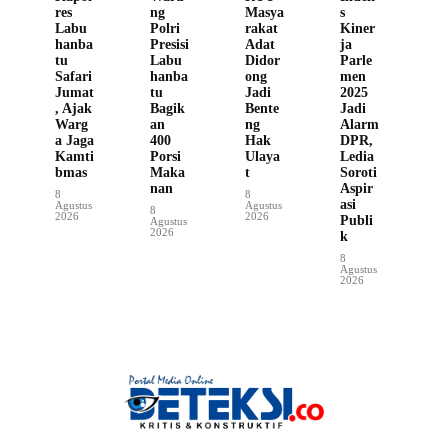
res
ng
Masya
s
Labu
Polri
rakat
Kiner
hanba
Presisi
Adat
ja
tu
Labu
Didor
Parle
Safari
hanba
ong
men
Jumat
tu
Jadi
2025
, Ajak
Bagik
Bente
Jadi
Warg
an
ng
Alarm
a Jaga
400
Hak
DPR,
Kamti
Porsi
Ulaya
Ledia
bmas
Maka
t
Soroti
nan
Aspir
8
8
asi
Agustus
Agustus
8
2026
2026
Publi
Agustus
2026
k
8
Agustus
2026