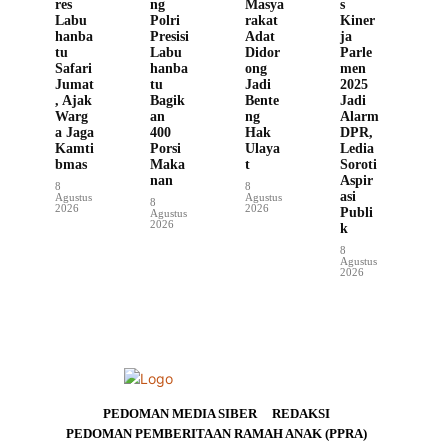
res
ng
Masya
s
Labu
Polri
rakat
Kiner
hanba
Presisi
Adat
ja
tu
Labu
Didor
Parle
Safari
hanba
ong
men
Jumat
tu
Jadi
2025
, Ajak
Bagik
Bente
Jadi
Warg
an
ng
Alarm
a Jaga
400
Hak
DPR,
Kamti
Porsi
Ulaya
Ledia
bmas
Maka
t
Soroti
nan
Aspir
8
8
asi
Agustus
Agustus
8
2026
2026
Publi
Agustus
2026
k
8
Agustus
2026
PEDOMAN MEDIA SIBER
REDAKSI
PEDOMAN PEMBERITAAN RAMAH ANAK (PPRA)