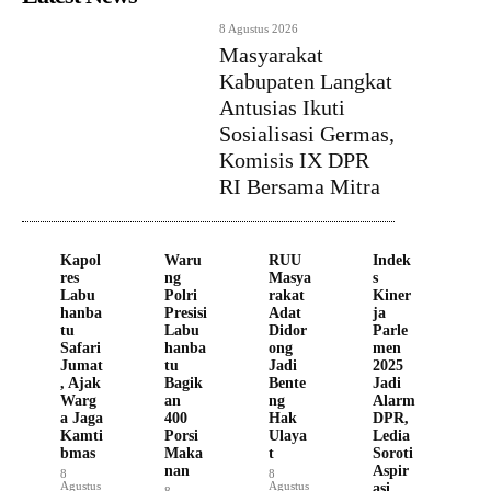
8 Agustus 2026
Masyarakat
Kabupaten Langkat
Antusias Ikuti
Sosialisasi Germas,
Komisis IX DPR
RI Bersama Mitra
Kapol
Waru
RUU
Indek
res
ng
Masya
s
Labu
Polri
rakat
Kiner
hanba
Presisi
Adat
ja
tu
Labu
Didor
Parle
Safari
hanba
ong
men
Jumat
tu
Jadi
2025
, Ajak
Bagik
Bente
Jadi
Warg
an
ng
Alarm
a Jaga
400
Hak
DPR,
Kamti
Porsi
Ulaya
Ledia
bmas
Maka
t
Soroti
nan
Aspir
8
8
Agustus
Agustus
asi
8