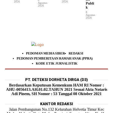
2026
2026
Agustus
Publi
2026
k
8
Agustus
2026
PEDOMAN MEDIA SIBER
REDAKSI
PEDOMAN PEMBERITAAN RAMAH ANAK (PPRA)
KODE ETIK JURNALISTIK
PT. DETEKSI DORHETA DIRGA (D3)
Berdasarkan Keputusan Kemenkum HAM RI Nomor :
AHU-0056413.AH.01.02.TAHUN 2021 Sesuai Akta Notaris
Adi Pinem, SH Nomor : 53 Tanggal 08 Oktober 2021
KANTOR REDAKSI
Jalan Pembangunan No.132 Kelurahan Helvetia Timur Kec