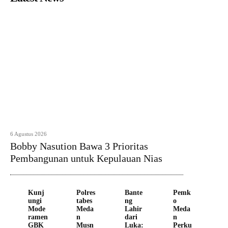
6 Agustus 2026
Bobby Nasution Bawa 3 Prioritas
Pembangunan untuk Kepulauan Nias
Kunj
Polres
Bante
Pemk
ungi
tabes
ng
o
Mode
Meda
Lahir
Meda
ramen
n
dari
n
GBK
Musn
Luka:
Perku