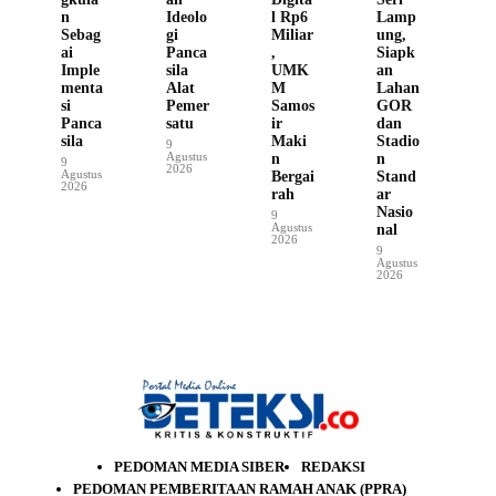
n
Ideolo
l Rp6
Lamp
Sebag
gi
Miliar
ung,
ai
Panca
,
Siapk
Imple
sila
UMK
an
menta
Alat
M
Lahan
si
Pemer
Samos
GOR
Panca
satu
ir
dan
sila
Maki
Stadio
9
Agustus
n
n
9
2026
Agustus
Bergai
Stand
2026
rah
ar
Nasio
9
Agustus
nal
2026
9
Agustus
2026
PEDOMAN MEDIA SIBER
REDAKSI
PEDOMAN PEMBERITAAN RAMAH ANAK (PPRA)