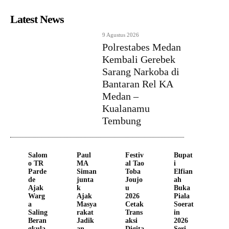
Latest News
9 Agustus 2026
Polrestabes Medan
Kembali Gerebek
Sarang Narkoba di
Bantaran Rel KA
Medan –
Kualanamu
Tembung
Salom
Paul
Festiv
Bupat
o TR
MA
al Tao
i
Parde
Siman
Toba
Elfian
de
junta
Joujo
ah
Ajak
k
u
Buka
Warg
Ajak
2026
Piala
a
Masya
Cetak
Soerat
Saling
rakat
Trans
in
Beran
Jadik
aksi
2026
gkula
an
Digita
Seri