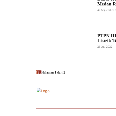
Medan R
30 September 
PTPN III
Listrik 
23 Juli 2022
1
2
Halaman 1 dari 2