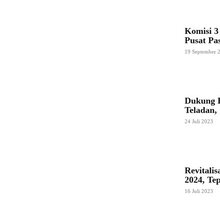
Komisi 3
Pusat Pa
19 September 
Dukung B
Teladan,
24 Juli 2023
Revitali
2024, Te
16 Juli 2023