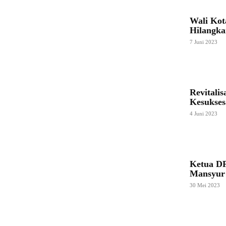
Wali Kot
Hilangka
7 Juni 2023
Revitali
Kesukse
4 Juni 2023
Ketua D
Mansyur 
30 Mei 2023