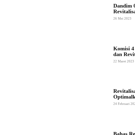
Dandim 0
Revitali
26 Mei 2023
Komisi 
dan Revi
22 Maret 2023
Revitali
Optimalk
24 Februari 20
Bahas Re