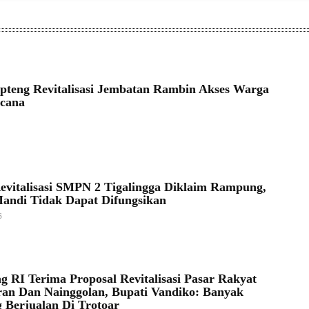
apteng Revitalisasi Jembatan Rambin Akses Warga
ncana
evitalisasi SMPN 2 Tigalingga Diklaim Rampung,
ndi Tidak Dapat Difungsikan
6
 RI Terima Proposal Revitalisasi Pasar Rakyat
an Dan Nainggolan, Bupati Vandiko: Banyak
 Berjualan Di Trotoar