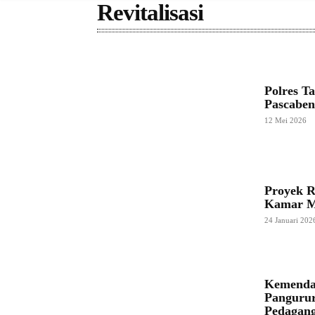
Revitalisasi
Polres T
Pascabe
12 Mei 2026
Proyek R
Kamar Ma
24 Januari 202
Kemendag
Pangurur
Pedagang