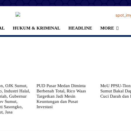
AL
HUKUM & KRIMINAL
HEADLINE
MORE
on, OJK Sumut,
PUD Pasar Medan Diminta
MoU PPSU-Tiong
, Industri Halal,
Berbenah Total, Rico Waas
Sumut Bakal Da
iah, Gubernur
Targetkan Jadi Mesin
Cuci Darah dan
ov Sumut,
Keuntungan dan Pusat
i Sasongko,
Investasi
, Jasa