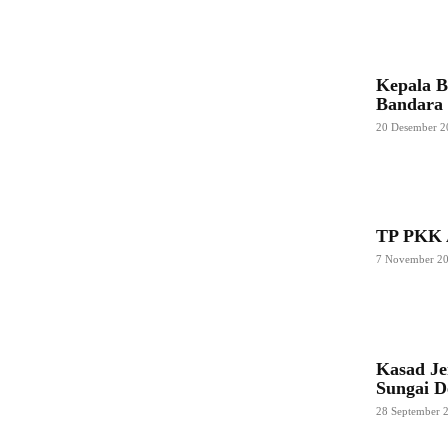
Kepala B
Bandara
20 Desember 2
TP PKK A
7 November 2
Kasad Je
Sungai D
28 September 