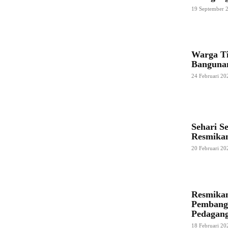
19 September 
Warga Ti
Bangunan
24 Februari 20
Sehari S
Resmikan
20 Februari 20
Resmikan
Pembangu
Pedagan
18 Februari 20