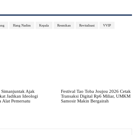
ung
Hang Nadim
Kepala
Resmikan
Revitalisasi
VVIP
 Simanjuntak Ajak
Festival Tao Toba Joujou 2026 Cetak
at Jadikan Ideologi
Transaksi Digital Rp6 Miliar, UMKM
a Alat Pemersatu
Samosir Makin Bergairah