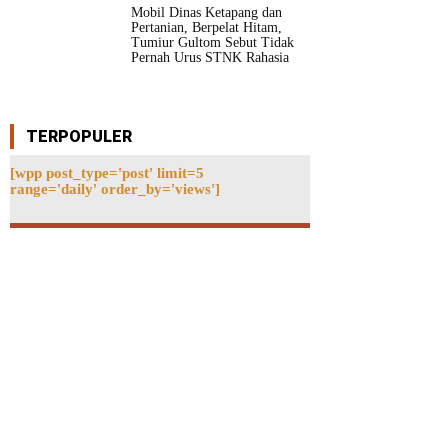
Mobil Dinas Ketapang dan
Pertanian, Berpelat Hitam,
Tumiur Gultom Sebut Tidak
Pernah Urus STNK Rahasia
TERPOPULER
[wpp post_type='post' limit=5
range='daily' order_by='views']