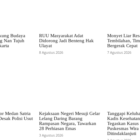
kung Budaya
RUU Masyarakat Adat
Monyet Liar Re
g Nan Tujuh
Didorong Jadi Benteng Hak
Tembilahan, Ti
karta
Ulayat
Bergerak Cepat
8 Agustus 2026
7 Agustus 2026
or Medan Satria
Kejaksaan Negeri Mesuji Gelar
Tanggapi Keluh
esak Polisi Usut
Lelang Daring Barang
Kadis Kesehatan
Rampasan Negara, Tawarkan
Tegaskan Kasus
28 Perhiasan Emas
Puskesmas Wira 
Ditindaklanjuti
3 Agustus 2026