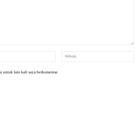
Email:*
W
i untuk lain kali saya berkomentar.
X
Pinterest
WhatsApp