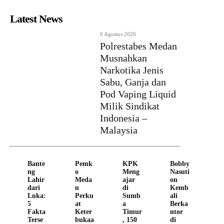
Latest News
6 Agustus 2026
Polrestabes Medan
Musnahkan
Narkotika Jenis
Sabu, Ganja dan
Pod Vaping Liquid
Milik Sindikat
Indonesia –
Malaysia
Bante
Pemk
KPK
Bobby
ng
o
Meng
Nasuti
Lahir
Meda
ajar
on
dari
n
di
Kemb
Luka:
Perku
Sumb
ali
5
at
a
Berka
Fakta
Keter
Timur
ntor
Terse
bukaa
, 150
di