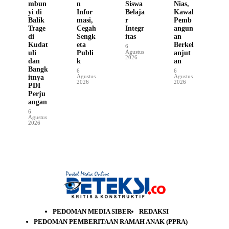
mbun
n
Siswa
Nias,
yi di
Infor
Belaja
Kawal
Balik
masi,
r
Pemb
Trage
Cegah
Integr
angun
di
Sengk
itas
an
Kudat
eta
Berkel
6
Agustus
uli
Publi
anjut
2026
dan
k
an
Bangk
6
6
Agustus
Agustus
itnya
2026
2026
PDI
Perju
angan
6
Agustus
2026
PEDOMAN MEDIA SIBER
REDAKSI
PEDOMAN PEMBERITAAN RAMAH ANAK (PPRA)