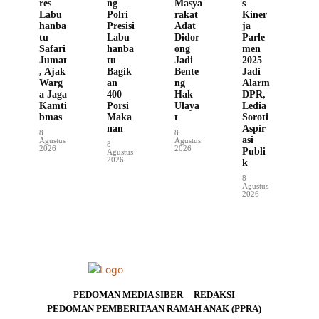
res
ng
Masya
s
Labu
Polri
rakat
Kiner
hanba
Presisi
Adat
ja
tu
Labu
Didor
Parle
Safari
hanba
ong
men
Jumat
tu
Jadi
2025
, Ajak
Bagik
Bente
Jadi
Warg
an
ng
Alarm
a Jaga
400
Hak
DPR,
Kamti
Porsi
Ulaya
Ledia
bmas
Maka
t
Soroti
nan
Aspir
8
8
asi
Agustus
Agustus
8
2026
2026
Publi
Agustus
2026
k
8
Agustus
2026
PEDOMAN MEDIA SIBER
REDAKSI
PEDOMAN PEMBERITAAN RAMAH ANAK (PPRA)