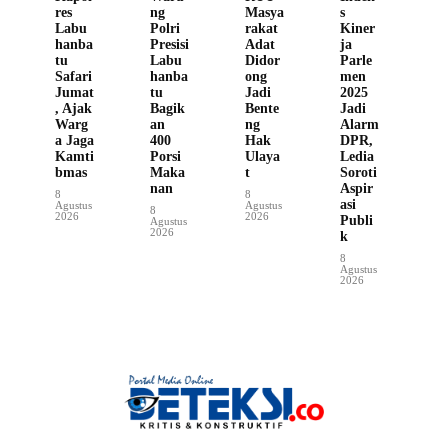
res
ng
Masya
s
Labu
Polri
rakat
Kiner
hanba
Presisi
Adat
ja
tu
Labu
Didor
Parle
Safari
hanba
ong
men
Jumat
tu
Jadi
2025
, Ajak
Bagik
Bente
Jadi
Warg
an
ng
Alarm
a Jaga
400
Hak
DPR,
Kamti
Porsi
Ulaya
Ledia
bmas
Maka
t
Soroti
nan
Aspir
8
8
asi
Agustus
Agustus
8
2026
2026
Publi
Agustus
2026
k
8
Agustus
2026