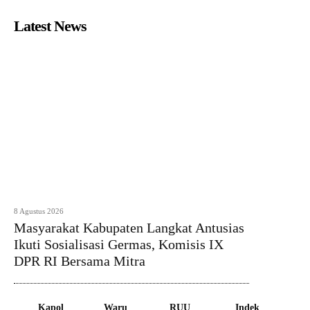
Latest News
8 Agustus 2026
Masyarakat Kabupaten Langkat Antusias
Ikuti Sosialisasi Germas, Komisis IX
DPR RI Bersama Mitra
Kapol
Waru
RUU
Indek