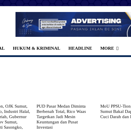
AL
HUKUM & KRIMINAL
HEADLINE
MORE
on, OJK Sumut,
PUD Pasar Medan Diminta
MoU PPSU-Tiong
, Industri Halal,
Berbenah Total, Rico Waas
Sumut Bakal Da
iah, Gubernur
Targetkan Jadi Mesin
Cuci Darah dan
ov Sumut,
Keuntungan dan Pusat
i Sasongko,
Investasi