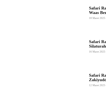
Safari R
Waas Ber
18 Maret 2025
Safari R
Silatura
16 Maret 2025
Safari R
Zakiyudd
12 Maret 2025