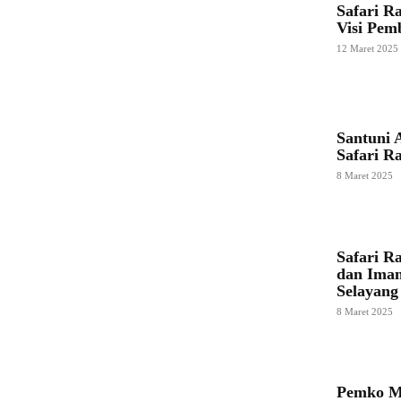
Safari R
Visi Pe
12 Maret 2025
Santuni 
Safari R
8 Maret 2025
Safari R
dan Iman
Selayang
8 Maret 2025
Pemko Me