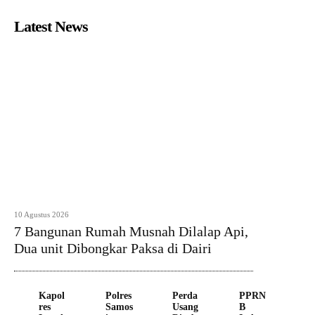
Latest News
10 Agustus 2026
7 Bangunan Rumah Musnah Dilalap Api,
Dua unit Dibongkar Paksa di Dairi
Kapol
Polres
Perda
PPRN
res
Samos
Usang
B