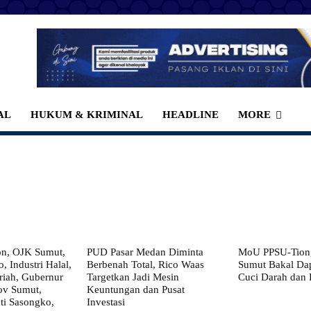
AL
HUKUM & KRIMINAL
HEADLINE
MORE
on, OJK Sumut,
PUD Pasar Medan Diminta
MoU PPSU-Tiong
, Industri Halal,
Berbenah Total, Rico Waas
Sumut Bakal Da
iah, Gubernur
Targetkan Jadi Mesin
Cuci Darah dan
ov Sumut,
Keuntungan dan Pusat
i Sasongko,
Investasi