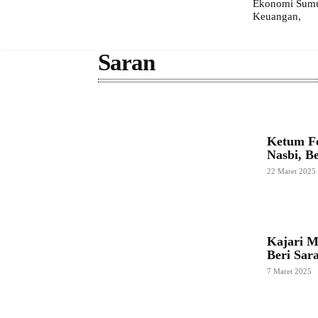
Ekonomi Sumut
Keuangan,
Saran
Ketum F
Nasbi, B
22 Maret 2025
Kajari M
Beri Sar
7 Maret 2025