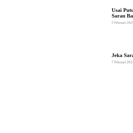
Usai Put
Saran B
5 Februari 202
Jeka Sar
7 Februari 202