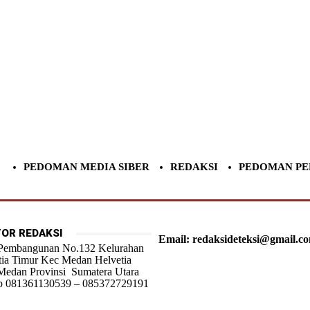
PEDOMAN MEDIA SIBER
REDAKSI
PEDOMAN PE
OR REDAKSI
Email: redaksideteksi@gmail.c
 Pembangunan No.132 Kelurahan
tia Timur Kec Medan Helvetia
Medan Provinsi Sumatera Utara
 081361130539 – 085372729191