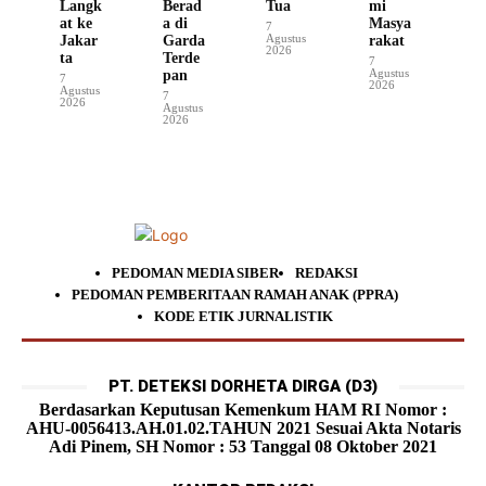
Langk
Berad
Tua
mi
at ke
a di
Masya
7
Agustus
Jakar
Garda
rakat
2026
ta
Terde
7
Agustus
pan
7
2026
Agustus
7
2026
Agustus
2026
PEDOMAN MEDIA SIBER
REDAKSI
PEDOMAN PEMBERITAAN RAMAH ANAK (PPRA)
KODE ETIK JURNALISTIK
PT. DETEKSI DORHETA DIRGA (D3)
Berdasarkan Keputusan Kemenkum HAM RI Nomor :
AHU-0056413.AH.01.02.TAHUN 2021 Sesuai Akta Notaris
Adi Pinem, SH Nomor : 53 Tanggal 08 Oktober 2021