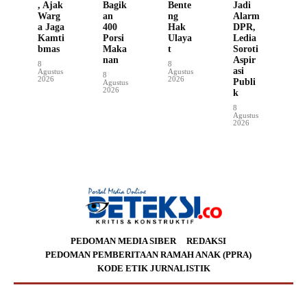
, Ajak
Bagik
Bente
Jadi
Warg
an
ng
Alarm
a Jaga
400
Hak
DPR,
Kamti
Porsi
Ulaya
Ledia
bmas
Maka
t
Soroti
nan
Aspir
8
8
asi
Agustus
Agustus
8
2026
2026
Publi
Agustus
2026
k
8
Agustus
2026
PEDOMAN MEDIA SIBER
REDAKSI
PEDOMAN PEMBERITAAN RAMAH ANAK (PPRA)
KODE ETIK JURNALISTIK