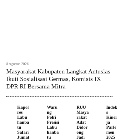
8 Agustus 2026
Masyarakat Kabupaten Langkat Antusias
Ikuti Sosialisasi Germas, Komisis IX
DPR RI Bersama Mitra
Kapol
Waru
RUU
Indek
res
ng
Masya
s
Labu
Polri
rakat
Kiner
hanba
Presisi
Adat
ja
tu
Labu
Didor
Parle
Safari
hanba
ong
men
Jumat
tu
Jadi
2025