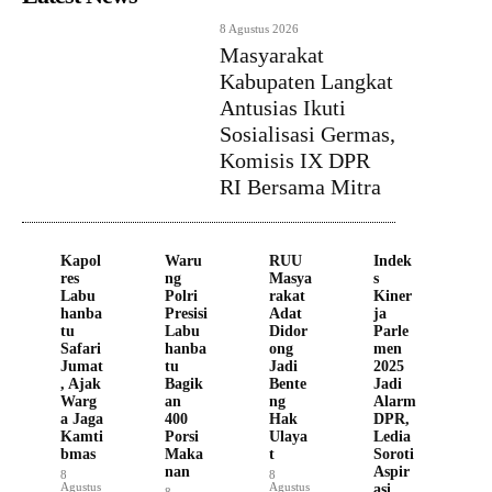
8 Agustus 2026
Masyarakat
Kabupaten Langkat
Antusias Ikuti
Sosialisasi Germas,
Komisis IX DPR
RI Bersama Mitra
Kapol
Waru
RUU
Indek
res
ng
Masya
s
Labu
Polri
rakat
Kiner
hanba
Presisi
Adat
ja
tu
Labu
Didor
Parle
Safari
hanba
ong
men
Jumat
tu
Jadi
2025
, Ajak
Bagik
Bente
Jadi
Warg
an
ng
Alarm
a Jaga
400
Hak
DPR,
Kamti
Porsi
Ulaya
Ledia
bmas
Maka
t
Soroti
nan
Aspir
8
8
Agustus
Agustus
asi
8