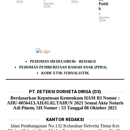
2026
2026
Agustus
Publi
2026
k
8
Agustus
2026
PEDOMAN MEDIA SIBER
REDAKSI
PEDOMAN PEMBERITAAN RAMAH ANAK (PPRA)
KODE ETIK JURNALISTIK
PT. DETEKSI DORHETA DIRGA (D3)
Berdasarkan Keputusan Kemenkum HAM RI Nomor :
AHU-0056413.AH.01.02.TAHUN 2021 Sesuai Akta Notaris
Adi Pinem, SH Nomor : 53 Tanggal 08 Oktober 2021
KANTOR REDAKSI
Jalan Pembangunan No.132 Kelurahan Helvetia Timur Kec