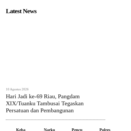
Latest News
10 Agustus 2026
Hari Jadi ke-69 Riau, Pangdam
XIX/Tuanku Tambusai Tegaskan
Persatuan dan Pembangunan
Keba
Narko
Pencu
Polres