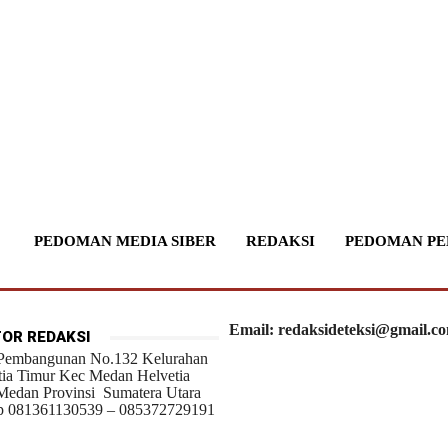
PEDOMAN MEDIA SIBER
REDAKSI
PEDOMAN PE
Email: redaksideteksi@gmail.c
OR REDAKSI
 Pembangunan No.132 Kelurahan
tia Timur Kec Medan Helvetia
Medan Provinsi Sumatera Utara
 081361130539 – 085372729191