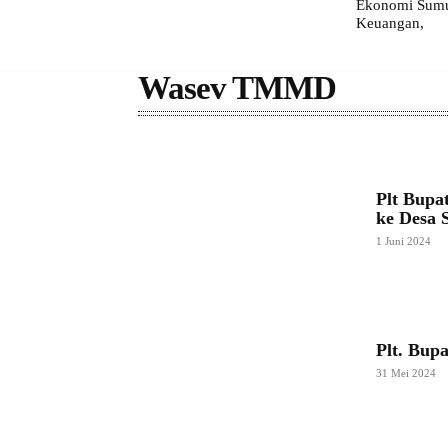
Ekonomi Sumut
Keuangan,
Wasev TMMD
Plt Bup
ke Desa S
1 Juni 2024
Plt. Bu
31 Mei 2024