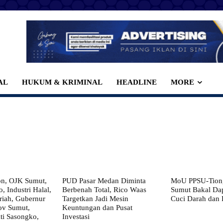
AL
HUKUM & KRIMINAL
HEADLINE
MORE
on, OJK Sumut,
PUD Pasar Medan Diminta
MoU PPSU-Tiong
, Industri Halal,
Berbenah Total, Rico Waas
Sumut Bakal Da
iah, Gubernur
Targetkan Jadi Mesin
Cuci Darah dan
ov Sumut,
Keuntungan dan Pusat
i Sasongko,
Investasi