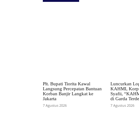
Facebook
Bagikan
Plt. Bupati Tiorita Kawal
Luncurkan Lo
Langsung Percepatan Bantuan
KAHMI, Korpr
Korban Banjir Langkat ke
Syafii, “KAHM
Jakarta
di Garda Terd
7 Agustus 2026
7 Agustus 2026