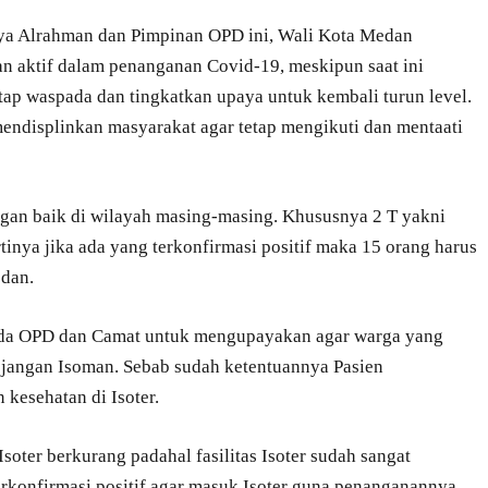
ya Alrahman dan Pimpinan OPD ini, Wali Kota Medan
an aktif dalam penanganan Covid-19, meskipun saat ini
tap waspada dan tingkatkan upaya untuk kembali turun level.
endisplinkan masyarakat agar tetap mengikuti dan mentaati
ngan baik di wilayah masing-masing. Khususnya 2 T yakni
rtinya jika ada yang terkonfirmasi positif maka 15 orang harus
edan.
ada OPD dan Camat untuk mengupayakan agar warga yang
r jangan Isoman. Sebab sudah ketentuannya Pasien
kesehatan di Isoter.
soter berkurang padahal fasilitas Isoter sudah sangat
rkonfirmasi positif agar masuk Isoter guna penanganannya