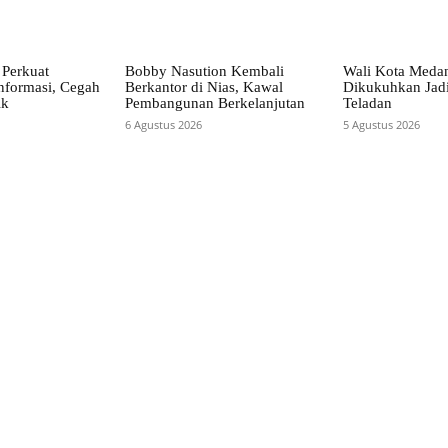
Perkuat
Bobby Nasution Kembali
Wali Kota Meda
nformasi, Cegah
Berkantor di Nias, Kawal
Dikukuhkan Jad
ik
Pembangunan Berkelanjutan
Teladan
6 Agustus 2026
5 Agustus 2026