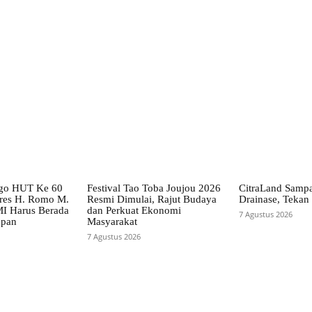
X
Pinterest
WhatsApp
go HUT Ke 60
Festival Tao Toba Joujou 2026
CitraLand Sampa
es H. Romo M.
Resmi Dimulai, Rajut Budaya
Drainase, Tekan 
I Harus Berada
dan Perkuat Ekonomi
7 Agustus 2026
epan
Masyarakat
7 Agustus 2026