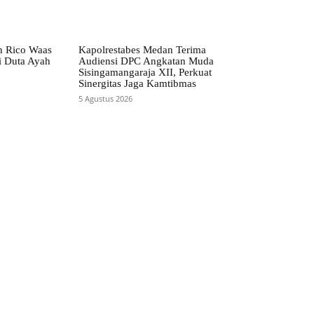
n Rico Waas
Kapolrestabes Medan Terima
i Duta Ayah
Audiensi DPC Angkatan Muda
Sisingamangaraja XII, Perkuat
Sinergitas Jaga Kamtibmas
5 Agustus 2026