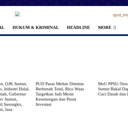
AL
HUKUM & KRIMINAL
HEADLINE
MORE
on, OJK Sumut,
PUD Pasar Medan Diminta
MoU PPSU-Tiong
, Industri Halal,
Berbenah Total, Rico Waas
Sumut Bakal Da
iah, Gubernur
Targetkan Jadi Mesin
Cuci Darah dan
ov Sumut,
Keuntungan dan Pusat
i Sasongko,
Investasi
, Jasa