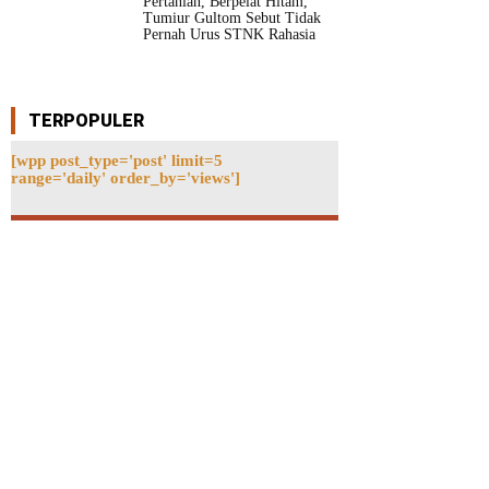
Pertanian, Berpelat Hitam,
Tumiur Gultom Sebut Tidak
Pernah Urus STNK Rahasia
TERPOPULER
[wpp post_type='post' limit=5
range='daily' order_by='views']