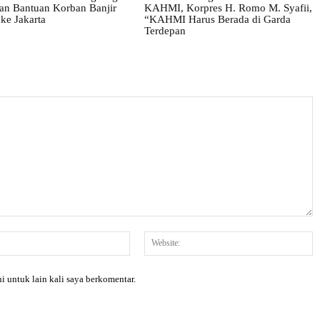
tan Bantuan Korban Banjir
KAHMI, Korpres H. Romo M. Syafii,
ke Jakarta
“KAHMI Harus Berada di Garda
Terdepan
Email:*
W
i untuk lain kali saya berkomentar.