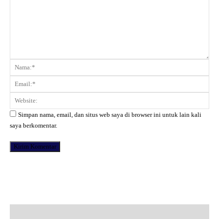
Komentar:
Na
Ema
Web
Simpan nama, email, dan situs web saya di browser ini untuk lain kali
saya berkomentar.
Facebook
X
Pinterest
WhatsApp