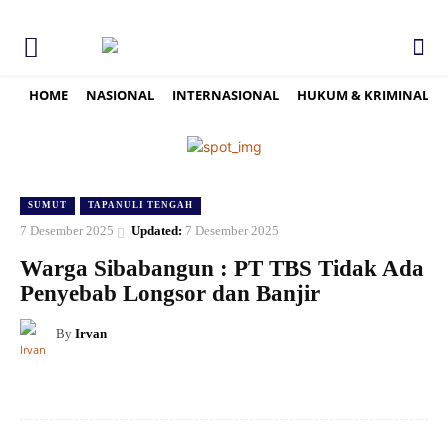
HOME
NASIONAL
INTERNASIONAL
HUKUM & KRIMINAL
SUMUT
TAPANULI TENGAH
7 Desember 2025
Updated:
7 Desember 2025
Warga Sibabangun : PT TBS Tidak Ada
Penyebab Longsor dan Banjir
By
Irvan