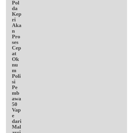
Pol
da
Kep
ri
Aka
n
Pro
ses
Cep
at
Ok
nu
m
Poli
si
Pe
mb
awa
50
Vap
e
dari
Mal
aysi