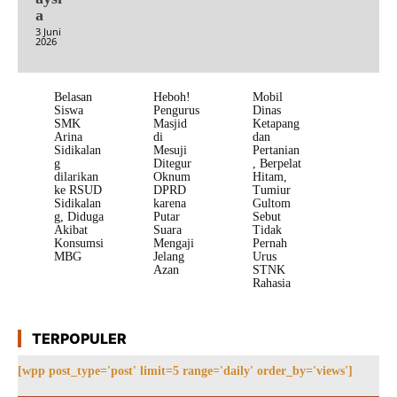
a
3 Juni
2026
Belasan
Heboh!
Mobil
Siswa
Pengurus
Dinas
SMK
Masjid
Ketapang
Arina
di
dan
Sidikalan
Mesuji
Pertanian
g
Ditegur
, Berpelat
dilarikan
Oknum
Hitam,
ke RSUD
DPRD
Tumiur
Sidikalan
karena
Gultom
g, Diduga
Putar
Sebut
Akibat
Suara
Tidak
Konsumsi
Mengaji
Pernah
MBG
Jelang
Urus
Azan
STNK
Rahasia
TERPOPULER
[wpp post_type='post' limit=5 range='daily' order_by='views']