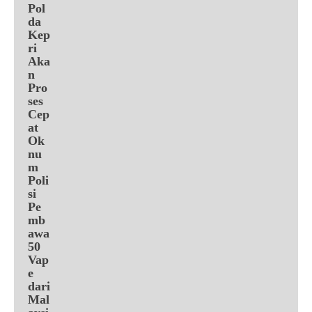
Pol
da
Kep
ri
Aka
n
Pro
ses
Cep
at
Ok
nu
m
Poli
si
Pe
mb
awa
50
Vap
e
dari
Mal