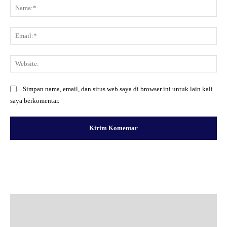
Na
Ema
Web
Simpan nama, email, dan situs web saya di browser ini untuk lain kali
saya berkomentar.
Facebook
X
Pinterest
WhatsApp