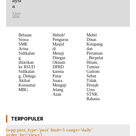
aysi
a
3 Juni
2026
Belasan
Heboh!
Mobil
Siswa
Pengurus
Dinas
SMK
Masjid
Ketapang
Arina
di
dan
Sidikalan
Mesuji
Pertanian
g
Ditegur
, Berpelat
dilarikan
Oknum
Hitam,
ke RSUD
DPRD
Tumiur
Sidikalan
karena
Gultom
g, Diduga
Putar
Sebut
Akibat
Suara
Tidak
Konsumsi
Mengaji
Pernah
MBG
Jelang
Urus
Azan
STNK
Rahasia
TERPOPULER
[wpp post_type='post' limit=5 range='daily'
order_by='views']