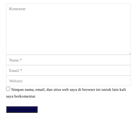
Komentar:
Na
Ema
Web
Simpan nama, email, dan situs web saya di browser ini untuk lain kali
saya berkomentar.
Facebook
X
Pinterest
WhatsApp