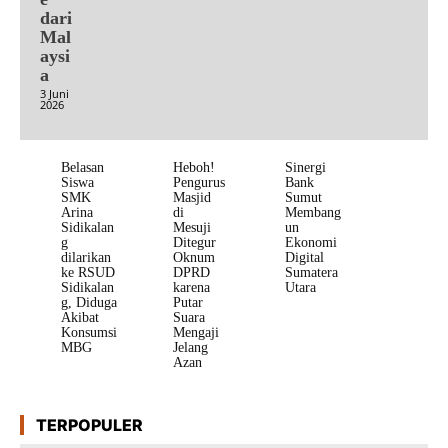
dari
Mal
aysi
a
3 Juni
2026
Belasan
Heboh!
Sinergi
Siswa
Pengurus
Bank
SMK
Masjid
Sumut
Arina
di
Membang
Sidikalan
Mesuji
un
g
Ditegur
Ekonomi
dilarikan
Oknum
Digital
ke RSUD
DPRD
Sumatera
Sidikalan
karena
Utara
g, Diduga
Putar
Akibat
Suara
Konsumsi
Mengaji
MBG
Jelang
Azan
TERPOPULER