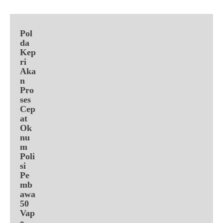
Pol
da
Kep
ri
Aka
n
Pro
ses
Cep
at
Ok
nu
m
Poli
si
Pe
mb
awa
50
Vap
e