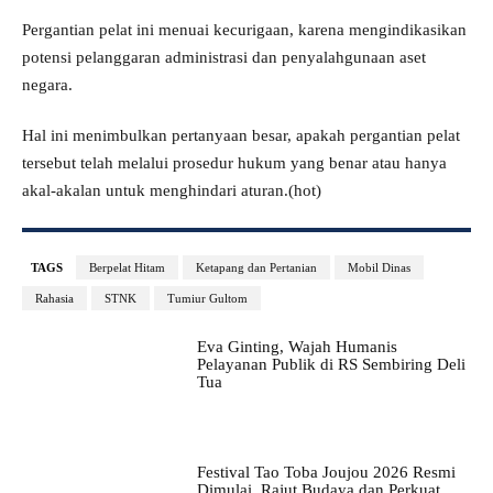
Pergantian pelat ini menuai kecurigaan, karena mengindikasikan
potensi pelanggaran administrasi dan penyalahgunaan aset
negara.
Hal ini menimbulkan pertanyaan besar, apakah pergantian pelat
tersebut telah melalui prosedur hukum yang benar atau hanya
akal-akalan untuk menghindari aturan.(hot)
TAGS
Berpelat Hitam
Ketapang dan Pertanian
Mobil Dinas
Rahasia
STNK
Tumiur Gultom
Eva Ginting, Wajah Humanis
Pelayanan Publik di RS Sembiring Deli
Tua
Festival Tao Toba Joujou 2026 Resmi
Dimulai, Rajut Budaya dan Perkuat