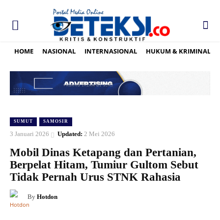
HOME
NASIONAL
INTERNASIONAL
HUKUM & KRIMINAL
SUMUT
SAMOSIR
3 Januari 2026
Updated:
2 Mei 2026
Mobil Dinas Ketapang dan Pertanian,
Berpelat Hitam, Tumiur Gultom Sebut
Tidak Pernah Urus STNK Rahasia
By
Hotdon